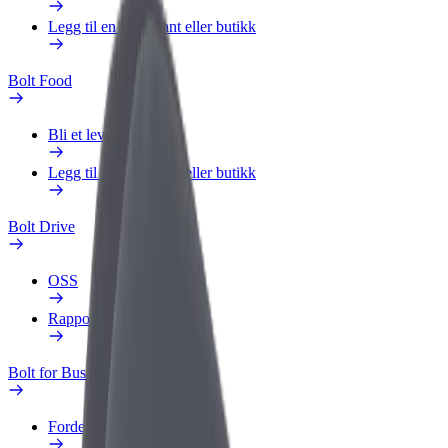
Legg til en restaurant eller butikk
Bolt Food
Bli et leveringsbud
Legg til en restaurant eller butikk
Bolt Drive
OSS
Rapporter et kjøretøy
Bolt for Business
Fordeler