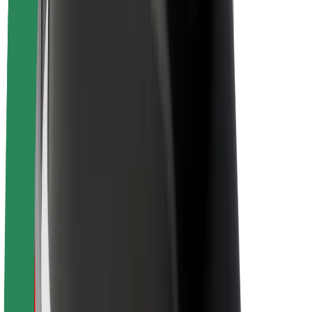
Om Bolt
Bærekraft hos Bolt
Prosjekt Zero
Blogg
Nyhetsrom
Retningslinjer for varemerke
Oppdrag
Investorrelasjoner
Ledelse
Merkevare
Media
Urban Fund
Sikkerhet