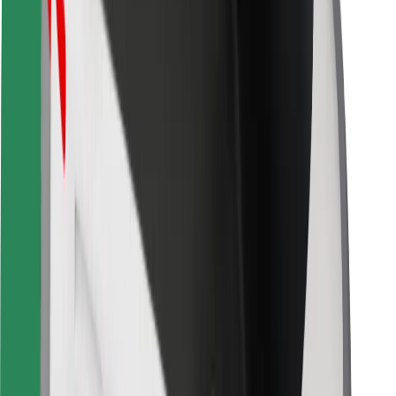
For leveringsbud
Bolt Food
For flåteeiere
For restauranter
Bolt for Business
Annet
Leverandører
Vilkår og betingelser
Informasjonskapsler
Sikkerhet
Få en tur på minutter!
Last ned Bolt-appen