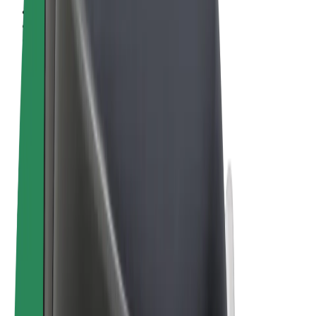
Vilkår og betingelser
Personvern
Informasjonskapsler
© 2026 Bolt Technology OÜ
Produkter
Turer
Sparkesykler
Bolt Market
Bolt Food
Bolt Drive
Bolt for Business