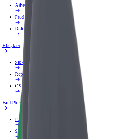
Arbeidsprofil
Produkter
Bolt Food for bedrifter
El-sykler
Sikkerhetslab
Rapporter et problem
OSS
Bolt Pluss
Fordeler
Slik blir du med