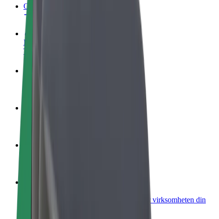
OSS
Bli en sjåfør
Tjen penger på egne vilkår
Bli et leveringsbud
Lever mat og få betalt ukentlig
Legg til en restaurant eller butikk
Nå ut til flere kunder og øk inntjeningen
Registrer deg som flåteeier
Legg til flåten din i Bolt og øk inntekten
Bolt for Business
Bolt-produkter og tjenester oppskalert for virksomheten din