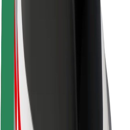
Sikkerhet for passasjer
Sjåførsikkerhet
Sikkerhet for sparkesykler
Sikkerhetslab
Byer
Steder
Byløsninger
Flyplasser
Bolt-ladestasjoner
Brukerstøtte
For passasjerer
For sjåfører