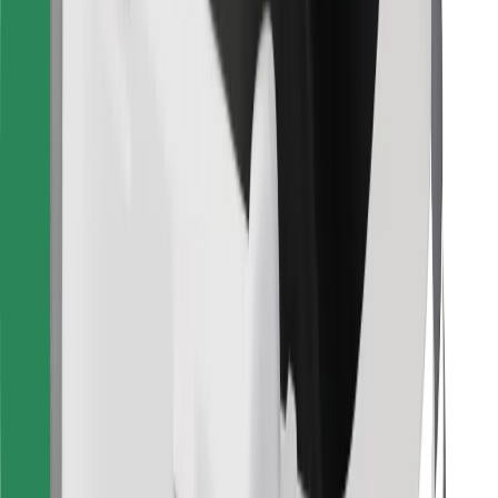
Finn yndlingsmaten din!
Last ned Bolt Food-appen