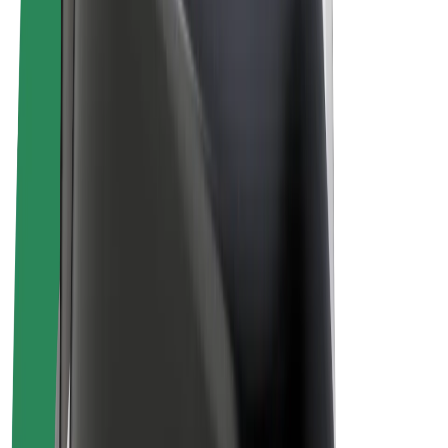
El-sykler
Bolt Pluss
Tjen med Bolt
Sjåfører
Sjåførinntekter
Leveringsbud
Inntekter for leveringsbud
Bolt Food-partnere
Flåter
Franchiser
Bedrift
Karrierer