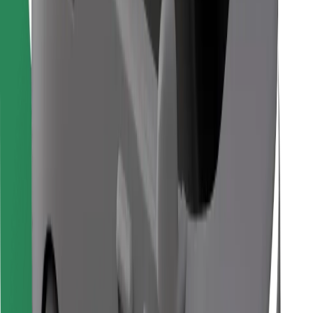
Găsește mâncarea preferată!
Descarcă aplicația Bolt Food