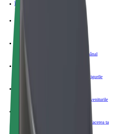
Întrebări frecvente
Devino șofer
Câștigă bani după propriile reguli
Devino curier
Livrează mâncare și câștigă bani săptămânal
Adaugă un restaurant sau un magazin
Obține mai mulți clienți și mărește-ți câștigurile
Înscrie-te ca administrator de flotă
Înregistrează-ți flota la Bolt și mărește-ți veniturile
Bolt for Business
Produse și servicii Bolt adaptate pentru afacerea ta