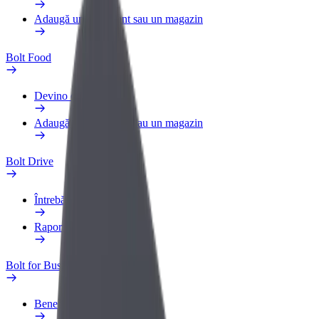
Adaugă un restaurant sau un magazin
Bolt Food
Devino curier
Adaugă un restaurant sau un magazin
Bolt Drive
Întrebări frecvente
Raportează un vehicul
Bolt for Business
Beneficii