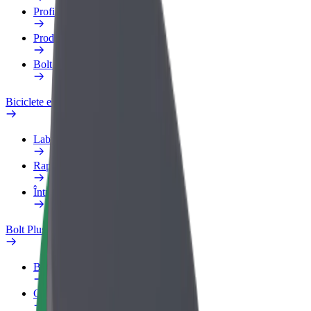
Profilul de Serviciu
Produse
Bolt Food for Business
Biciclete electrice
Laboratorul de siguranță
Raportează o problemă
Întrebări frecvente
Bolt Plus
Beneficii
Cum devii membru