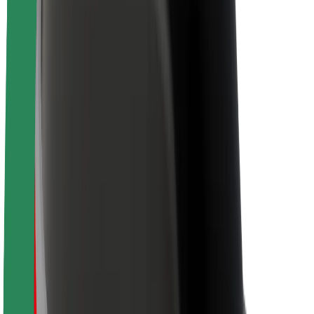
Despre Bolt
Sustenabilitatea la Bolt
Proiectul Zero
Blog
Centrul de presă
Manual de brand
Misiune
Relații cu investitorii
Conducere
Brand
Presă
Fondul Urban
Siguranță