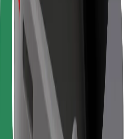
Pentru curieri
Bolt Food
Pentru proprietarii de flotă
Pentru restaurante
Bolt For Business
Altele
Furnizori
Termeni și Condiții
Cookie-uri
Securitate
Obține o cursă în câteva minute!
Descarcă aplicația Bolt