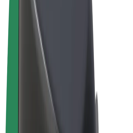
Termeni și Condiții
Confidențialitate
Cookie-uri
© 2026 Bolt Technology OÜ
Produse
Curse
Trotinete
Bolt Market
Bolt Food
Bolt Drive
Bolt for Business