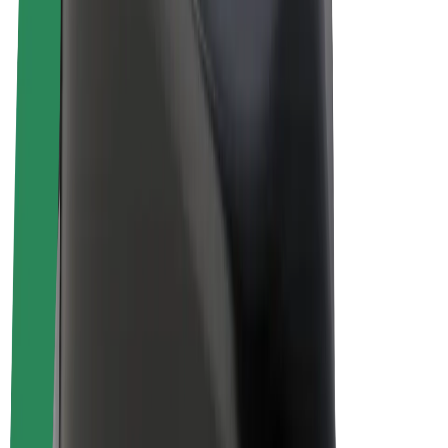
Biciclete electrice
Bolt Plus
Câștigă cu Bolt
Șoferi
Câștiguri șofer partener
Curieri
Câștiguri curier
Comercianți Bolt Food
Flote
Francize
Companie
Cariere