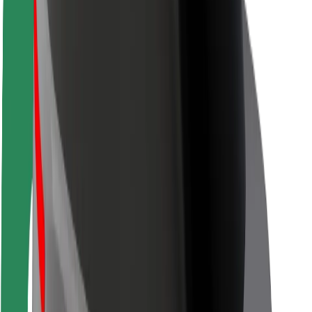
Siguranță pentru pasageri
Siguranță pentru șoferi
Siguranță pe trotinete
Laboratorul de siguranță
Orașe
Locații
Soluții pentru orașe
Aeroporturi
Stații de încărcare Bolt
Serviciul de relații clienți
Pentru pasageri
Pentru șoferi