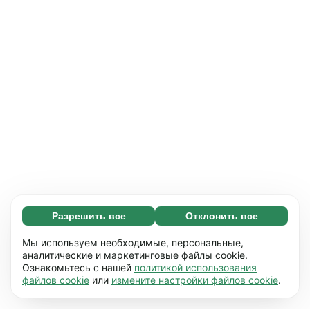
Разрешить все
Отклонить все
Обязательные (65)
Эти файлы необходимы для того, чтобы вы
Узнать больше
Мы используем необходимые, персональные,
могли перемещаться по сайту и
аналитические и маркетинговые файлы cookie.
Ознакомьтесь с нашей
политикой использования
использовать его основные функции,
Предпочтения (17)
файлов cookie
или
измените настройки файлов cookie
.
например, переход между страницами. Без
Благодаря работе файлов этого типа наш
Узнать больше
них сайт не будет правильно
сайт запоминает данные о том, как вы его
работать.
Подробнее