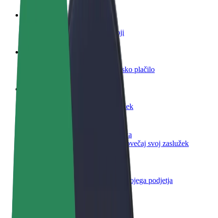
Postani voznik
Zasluži denar pod svojimi pogoji
Postanite kurir
Dostavljaj hrano in prejmi tedensko plačilo
Dodaj restavracijo ali trgovino
Dosezi več strank in zvišaj zaslužek
Prijavi se kot lastnik voznega parka
Dodaj svoj vozni park v Bolt in povečaj svoj zaslužek
Bolt za podjetja
Boltovi izdelki in storitve za rast tvojega podjetja