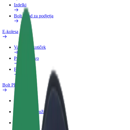
Izdelki
Bolt Food za podjetja
E-kolesa
Varnostni kotiček
Prijavi težavo
FAQ
Bolt Plus
Prednosti
Kako se pridružiti
FAQ