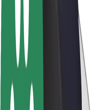
Trajnost pri Boltu
Projekt Zero
Blog
Novinarsko središče
Smernice blagovne znamke
Poslanstvo
Odnosi z vlagatelji
Vodstvo
Blagovna znamka
Mediji
Urban Fund
Varnost
Varnost potnikov