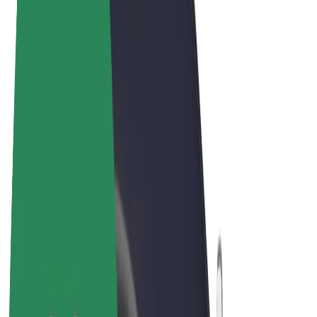
Pogoji poslovanja
Zasebnost
Piškotki
© 2026 Bolt Technology OÜ
Izdelki
Vožnje
Skiroji
Bolt Market
Bolt Hrana
Bolt Drive
Bolt za podjetja
E-kolesa