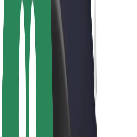
Bolt Plus
Zasluži z Bolt
Vozniki
Zaslužki za voznike
Dostavljavci
Zaslužki za dostavljavce
Ponudniki Bolt Food
Vozni parki
Franšize
Podjetje
Zaposlitve
O Boltu