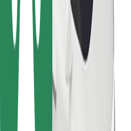
Bolt Food
Za lastnike voznih parkov
Za restavracije
Bolt za podjetja
Drugo
Dobavitelji
Pogoji poslovanja
Piškotki
Varnost
Do vožnje v nekaj minutah!
Prenesi aplikacijo Bolt
Najdi svojo najljubšo hrano!