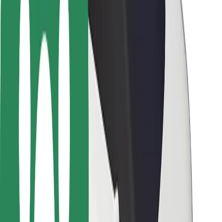
Varnost voznikov
Varnost skirojev
Varnostni kotiček
Mesta
Lokacije
Rešitve za mesto
Letališča
Bolt polnilne postaje
Pomoč
Za potnike
Za voznike
Za dostavljavce