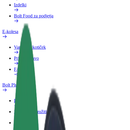
Izdelki
Bolt Food za podjetja
E-kolesa
Varnostni kotiček
Prijavi težavo
FAQ
Bolt Plus
Prednosti
Kako se pridružiti
FAQ