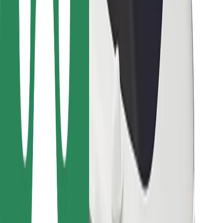
Bolt Food
Za lastnike voznih parkov
Za restavracije
Bolt za podjetja
Drugo
Dobavitelji
Pogoji poslovanja
Piškotki
Varnost
Do vožnje v nekaj minutah!
Prenesi aplikacijo Bolt
Najdi svojo najljubšo hrano!