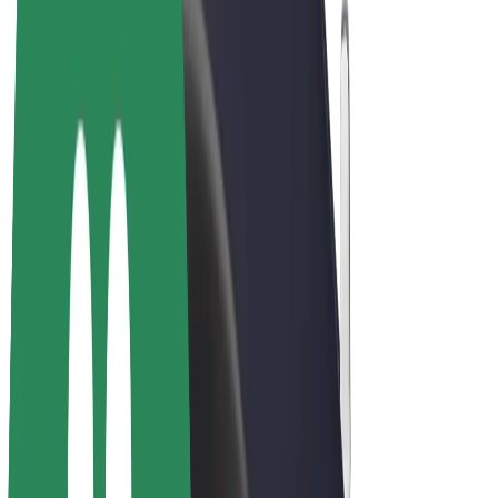
Bolt Plus
Zasluži z Bolt
Vozniki
Zaslužki za voznike
Dostavljavci
Zaslužki za dostavljavce
Ponudniki Bolt Food
Vozni parki
Franšize
Podjetje
Zaposlitve
O Boltu