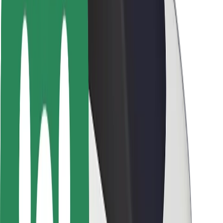
Varnost voznikov
Varnost skirojev
Varnostni kotiček
Mesta
Lokacije
Rešitve za mesto
Letališča
Bolt polnilne postaje
Pomoč
Za potnike
Za voznike
Za dostavljavce