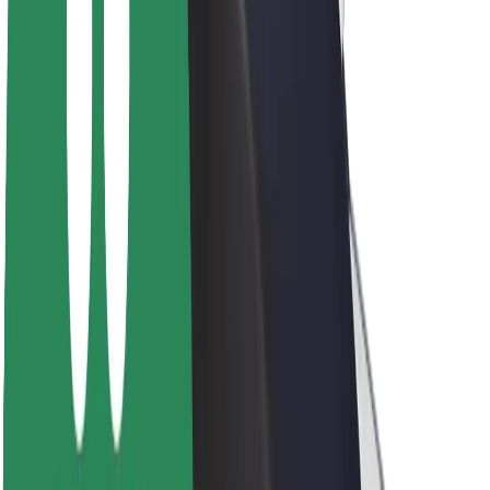
Trajnost pri Boltu
Projekt Zero
Blog
Novinarsko središče
Smernice blagovne znamke
Poslanstvo
Odnosi z vlagatelji
Vodstvo
Blagovna znamka
Mediji
Urban Fund
Varnost
Varnost potnikov