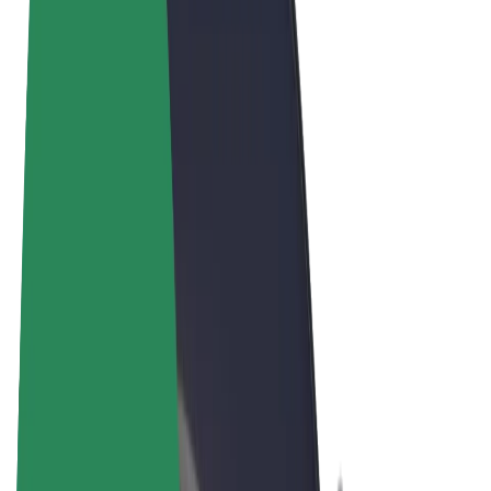
Pogoji poslovanja
Zasebnost
Piškotki
© 2026 Bolt Technology OÜ
Izdelki
Vožnje
Skiroji
Bolt Market
Bolt Hrana
Bolt Drive
Bolt za podjetja
E-kolesa