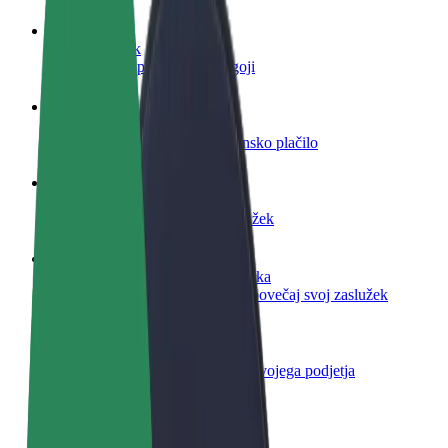
Postani voznik
Zasluži denar pod svojimi pogoji
Postanite kurir
Dostavljaj hrano in prejmi tedensko plačilo
Dodaj restavracijo ali trgovino
Dosezi več strank in zvišaj zaslužek
Prijavi se kot lastnik voznega parka
Dodaj svoj vozni park v Bolt in povečaj svoj zaslužek
Bolt za podjetja
Boltovi izdelki in storitve za rast tvojega podjetja