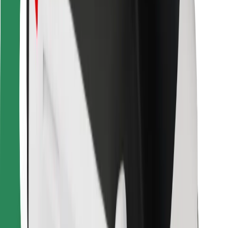
Za dostavljavce
Bolt Food
Za lastnike voznih parkov
Za restavracije
Bolt za podjetja
Drugo
Dobavitelji
Pogoji poslovanja
Piškotki
Varnost
Do vožnje v nekaj minutah!
Prenesi aplikacijo Bolt