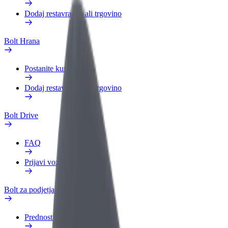
Dodaj restavracijo ali trgovino
Bolt Hrana
Postanite kurir
Dodaj restavracijo ali trgovino
Bolt Drive
FAQ
Prijavi vozilo
Bolt za podjetja
Prednosti