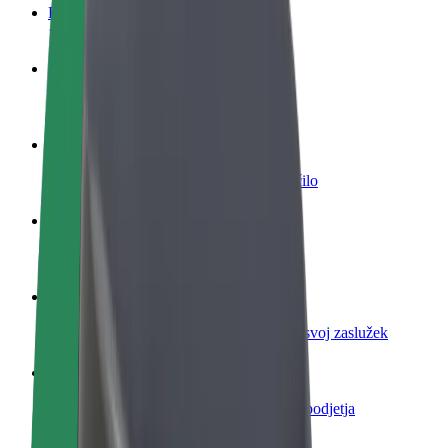
FAQ
Postani voznik
Zasluži denar pod svojimi pogoji
Postanite kurir
Dostavljaj hrano in prejmi tedensko plačilo
Dodaj restavracijo ali trgovino
Dosezi več strank in zvišaj zaslužek
Prijavi se kot lastnik voznega parka
Dodaj svoj vozni park v Bolt in povečaj svoj zaslužek
Bolt za podjetja
Boltovi izdelki in storitve za rast tvojega podjetja