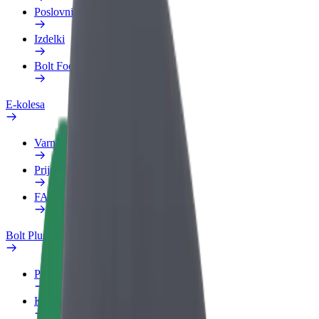
Poslovni profil
Izdelki
Bolt Food za podjetja
E-kolesa
Varnostni kotiček
Prijavi težavo
FAQ
Bolt Plus
Prednosti
Kako se pridružiti