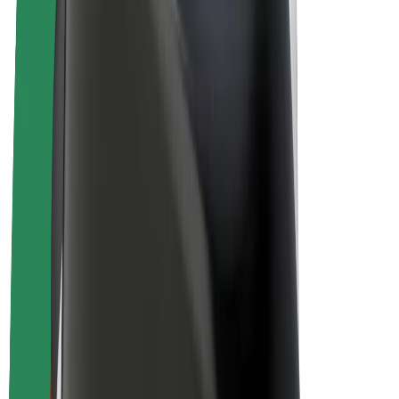
E-kolesa
Bolt Plus
Zasluži z Bolt
Vozniki
Zaslužki za voznike
Dostavljavci
Zaslužki za dostavljavce
Ponudniki Bolt Food
Vozni parki
Franšize
Podjetje
Zaposlitve