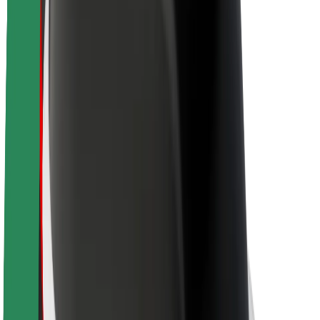
O Boltu
Trajnost pri Boltu
Projekt Zero
Blog
Novinarsko središče
Smernice blagovne znamke
Poslanstvo
Odnosi z vlagatelji
Vodstvo
Blagovna znamka
Mediji
Urban Fund
Varnost