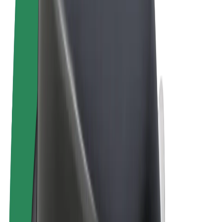
Pogoji poslovanja
Zasebnost
Piškotki
© 2026 Bolt Technology OÜ
Izdelki
Vožnje
Skiroji
Bolt Market
Bolt Hrana
Bolt Drive
Bolt za podjetja