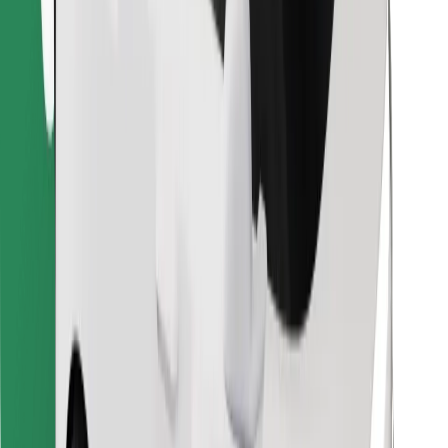
Najdi svojo najljubšo hrano!
Prenesi aplikacijo Bolt Food