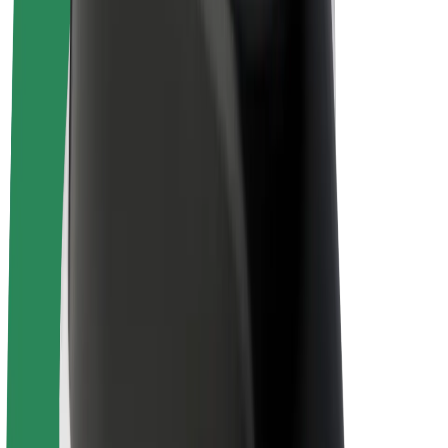
Bolt Plus
Tjäna pengar med Bolt
Förare
Förares intäkter
Kurirer
Kurirers intäkter
Handlare i Bolt Food
Åkerier
Franchise
Företag
Karriär
Om Bolt