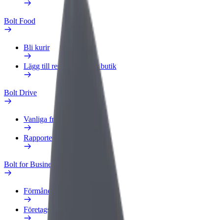
Bolt Food
Bli kurir
Lägg till restaurang eller butik
Bolt Drive
Vanliga frågor
Rapportera ett fordon
Bolt for Business
Förmåner
Företagsprofil