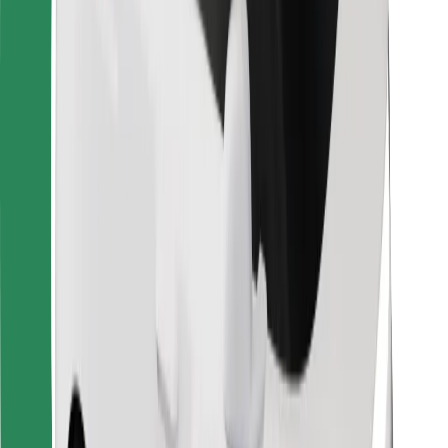
Bolt Food
För åkeriägare
För restauranger
Bolt for Business
Annat
Leverantörer
Allmänna villkor
Cookies
Säkerhet
Kom iväg med Bolt på några minuter!
Ladda ner Bolt-appen
Hitta din favoritmat!