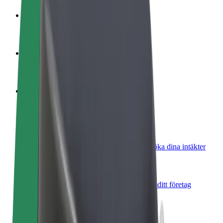
Bli förare
Tjäna pengar på dina egna villkor
Bli kurir
Leverera mat och få betalt varje vecka
Lägg till restaurang eller butik
Nå fler kunder och öka intäkterna
Registrera dig som åkeriägare
Lägg till ditt åkeri på Bolts plattform och öka dina intäkter
Bolt for Business
Bolts produkter och tjänster anpassade för ditt företag