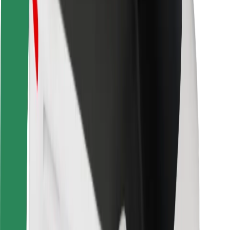
Förarsäkerhet
Scootersäkerhet
Säkerhetslabb
Städer
Platser
Stadslösningar
Flygplatser
Bolt laddstationer
Hjälp
För kunder
För förare
För kurirer