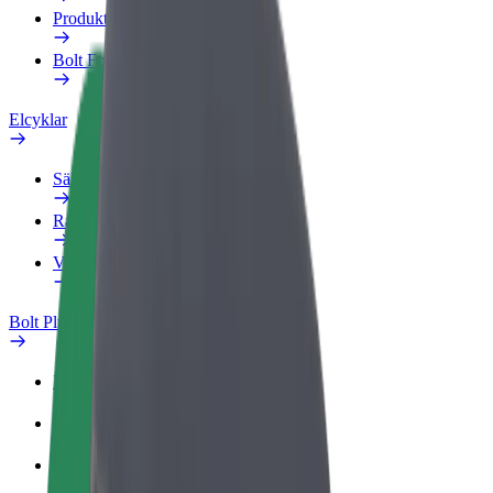
Produkter
Bolt Food för företag
Elcyklar
Säkerhetslabb
Rapportera ett problem
Vanliga frågor
Bolt Plus
Förmåner
Så blir du medlem
Vanliga frågor