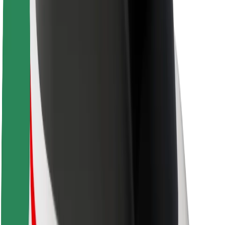
Hållbarhet på Bolt
Projekt Zero
Blogg
Nyhetsrum
Riktlinjer för varumärket
Uppdrag
Investerarrelationer
Ledning
Varumärke
Media
Urban Fund
Säkerhet
Kundsäkerhet