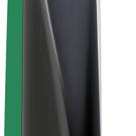
Allmänna villkor
Integritet
Cookies
© 2026 Bolt Technology OÜ
Produkter
Resor
Scootrar
Bolt Market
Bolt Food
Bolt Drive
Bolt for Business
Elcyklar