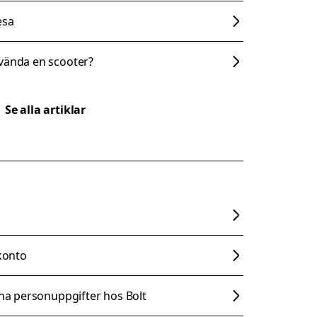
esa
nvända en scooter?
Se alla artiklar
 konto
ina personuppgifter hos Bolt