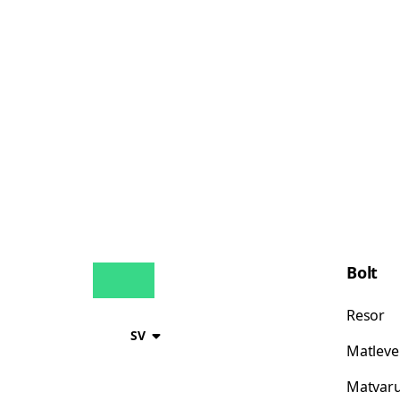
Bolt
Resor
SV
Matleve
Matvaru