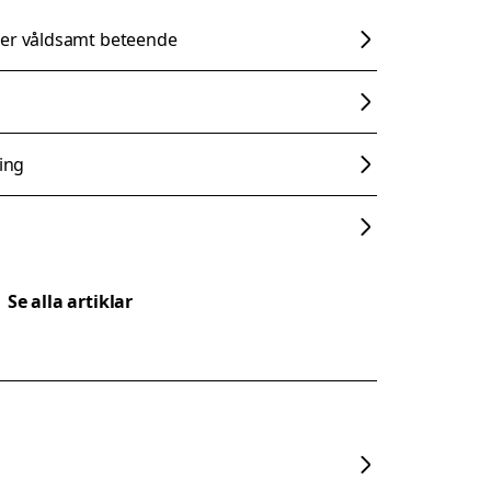
ler våldsamt beteende
ning
Se alla artiklar