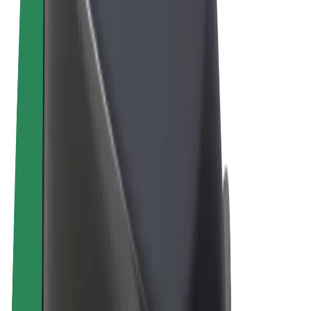
Allmänna villkor
Integritet
Cookies
© 2026 Bolt Technology OÜ
Produkter
Resor
Scootrar
Bolt Market
Bolt Food
Bolt Drive
Bolt for Business