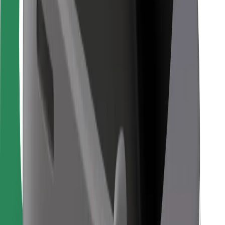
För kurirer
Bolt Food
För åkeriägare
För restauranger
Bolt for Business
Annat
Leverantörer
Allmänna villkor
Cookies
Säkerhet
Kom iväg med Bolt på några minuter!
Ladda ner Bolt-appen