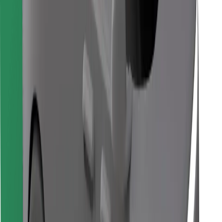
Hitta din favoritmat!
Ladda ner Bolt Food-appen