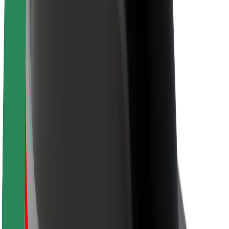
Om Bolt
Hållbarhet på Bolt
Projekt Zero
Blogg
Nyhetsrum
Riktlinjer för varumärket
Uppdrag
Investerarrelationer
Ledning
Varumärke
Media
Urban Fund
Säkerhet