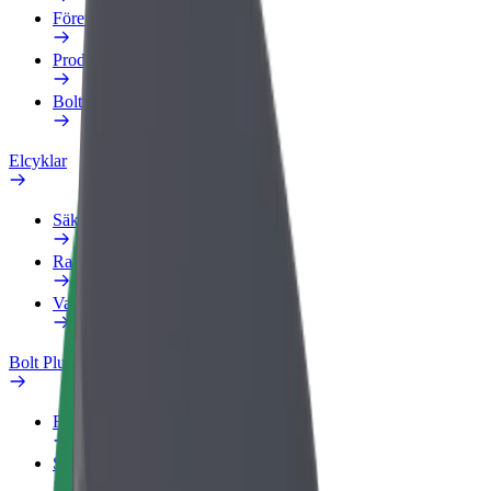
Företagsprofil
Produkter
Bolt Food för företag
Elcyklar
Säkerhetslabb
Rapportera ett problem
Vanliga frågor
Bolt Plus
Förmåner
Så blir du medlem