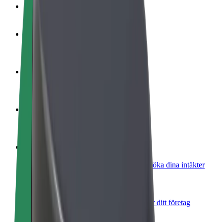
Vanliga frågor
Bli förare
Tjäna pengar på dina egna villkor
Bli kurir
Leverera mat och få betalt varje vecka
Lägg till restaurang eller butik
Nå fler kunder och öka intäkterna
Registrera dig som åkeriägare
Lägg till ditt åkeri på Bolts plattform och öka dina intäkter
Bolt for Business
Bolts produkter och tjänster anpassade för ditt företag