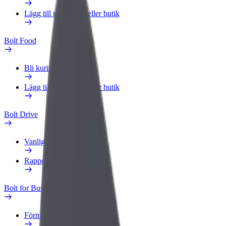
Lägg till restaurang eller butik
Bolt Food
Bli kurir
Lägg till restaurang eller butik
Bolt Drive
Vanliga frågor
Rapportera ett fordon
Bolt for Business
Förmåner