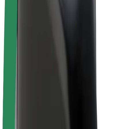
Elcyklar
Bolt Plus
Tjäna pengar med Bolt
Förare
Förares intäkter
Kurirer
Kurirers intäkter
Handlare i Bolt Food
Åkerier
Franchise
Företag
Karriär