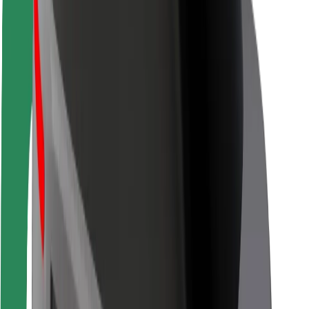
Kundsäkerhet
Förarsäkerhet
Scootersäkerhet
Säkerhetslabb
Städer
Platser
Stadslösningar
Flygplatser
Bolt laddstationer
Hjälp
För kunder
För förare