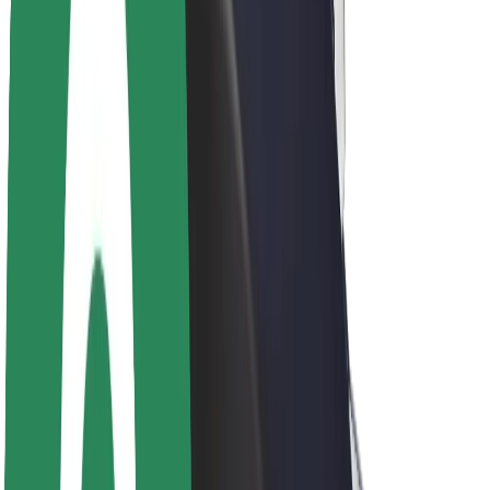
Om Bolt
Hållbarhet på Bolt
Projekt Zero
Blogg
Nyhetsrum
Riktlinjer för varumärket
Uppdrag
Investerarrelationer
Ledning
Varumärke
Media
Urban Fund
Säkerhet