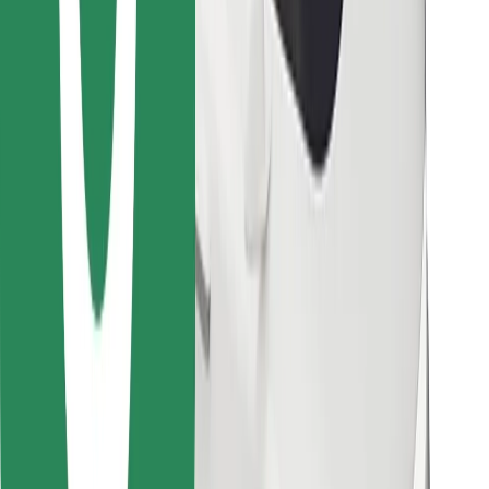
Hitta din favoritmat!
Ladda ner Bolt Food-appen