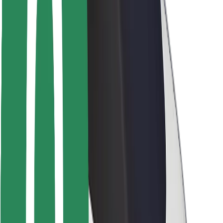
Kundsäkerhet
Förarsäkerhet
Scootersäkerhet
Säkerhetslabb
Städer
Platser
Stadslösningar
Flygplatser
Bolt laddstationer
Hjälp
För kunder
För förare