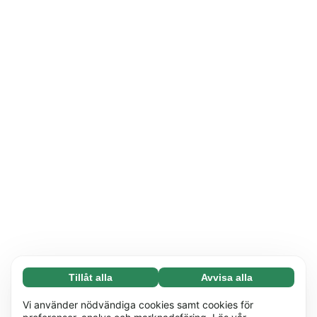
Tillåt alla
Avvisa alla
Nödvändiga (65)
Nödvändiga cookies hjälper till att göra vår
Läs mer
Vi använder nödvändiga cookies samt cookies för
webbplats användbar genom att möjliggöra