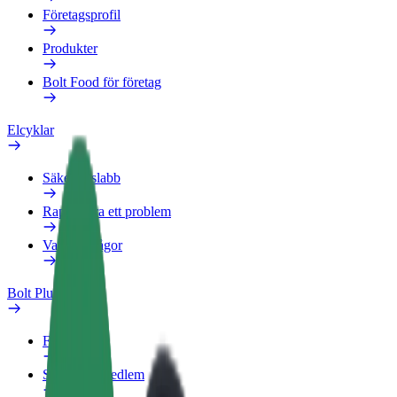
Företagsprofil
Produkter
Bolt Food för företag
Elcyklar
Säkerhetslabb
Rapportera ett problem
Vanliga frågor
Bolt Plus
Förmåner
Så blir du medlem