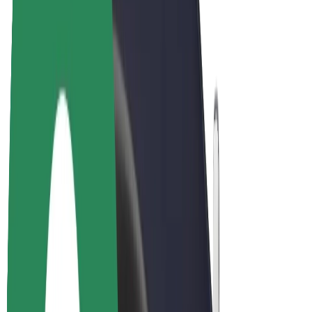
Elcyklar
Bolt Plus
Tjäna pengar med Bolt
Förare
Förares intäkter
Kurirer
Kurirers intäkter
Handlare i Bolt Food
Åkerier
Franchise
Företag
Karriär