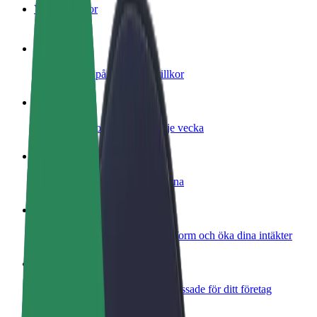
Vanliga frågor
Bli förare
Tjäna pengar på dina egna villkor
Bli kurir
Leverera mat och få betalt varje vecka
Lägg till restaurang eller butik
Nå fler kunder och öka intäkterna
Registrera dig som åkeriägare
Lägg till ditt åkeri på Bolts plattform och öka dina intäkter
Bolt for Business
Bolts produkter och tjänster anpassade för ditt företag