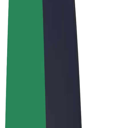
Allmänna villkor
Integritet
Cookies
© 2026 Bolt Technology OÜ
Produkter
Resor
Scootrar
Bolt Market
Bolt Food
Bolt Drive
Bolt for Business