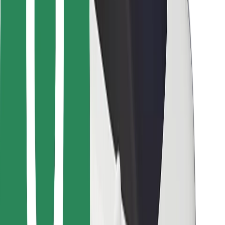
För kurirer
Bolt Food
För åkeriägare
För restauranger
Bolt for Business
Annat
Leverantörer
Allmänna villkor
Cookies
Säkerhet
Kom iväg med Bolt på några minuter!
Ladda ner Bolt-appen