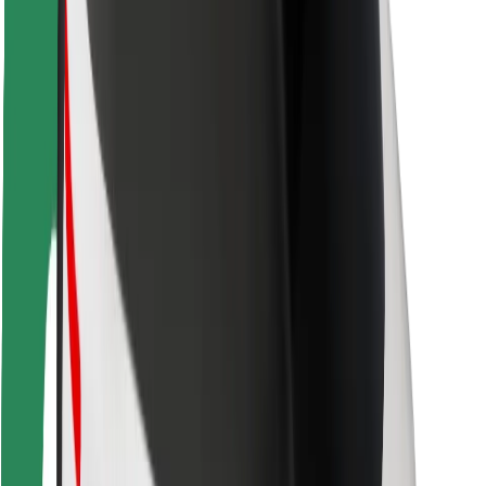
Kundsäkerhet
Förarsäkerhet
Scootersäkerhet
Säkerhetslabb
Städer
Platser
Stadslösningar
Flygplatser
Bolt laddstationer
Hjälp
För kunder
För förare