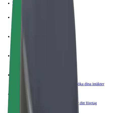
Vanliga frågor
Bli förare
Tjäna pengar på dina egna villkor
Bli kurir
Leverera mat och få betalt varje vecka
Lägg till restaurang eller butik
Nå fler kunder och öka intäkterna
Registrera dig som åkeriägare
Lägg till ditt åkeri på Bolts plattform och öka dina intäkter
Bolt for Business
Bolts produkter och tjänster anpassade för ditt företag