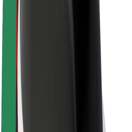
Om Bolt
Hållbarhet på Bolt
Projekt Zero
Blogg
Nyhetsrum
Riktlinjer för varumärket
Uppdrag
Investerarrelationer
Ledning
Varumärke
Media
Urban Fund
Säkerhet