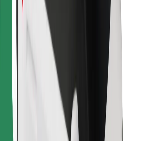
För kurirer
Bolt Food
För åkeriägare
För restauranger
Bolt for Business
Annat
Leverantörer
Allmänna villkor
Cookies
Säkerhet
Kom iväg med Bolt på några minuter!
Ladda ner Bolt-appen