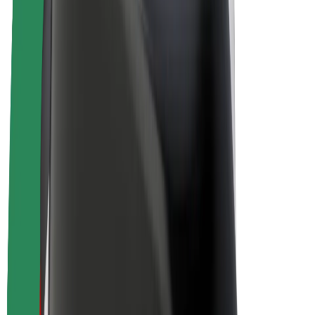
Elcyklar
Bolt Plus
Tjäna pengar med Bolt
Förare
Förares intäkter
Kurirer
Kurirers intäkter
Handlare i Bolt Food
Åkerier
Franchise
Företag
Karriär