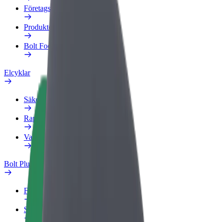
Företagsprofil
Produkter
Bolt Food för företag
Elcyklar
Säkerhetslabb
Rapportera ett problem
Vanliga frågor
Bolt Plus
Förmåner
Så blir du medlem