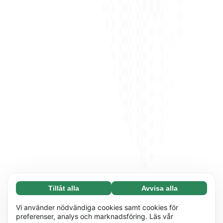
Tillåt alla
Avvisa alla
Nödvändiga (65)
Nödvändiga cookies hjälper till att göra vår
Läs mer
Vi använder nödvändiga cookies samt cookies för
webbplats användbar genom att möjliggöra
preferenser, analys och marknadsföring. Läs vår