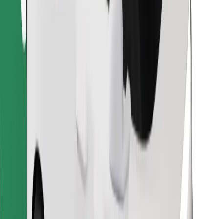
Hitta din favoritmat!
Ladda ner Bolt Food-appen