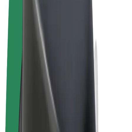
Allmänna villkor
Integritet
Cookies
© 2026 Bolt Technology OÜ
Produkter
Resor
Scootrar
Bolt Market
Bolt Food
Bolt Drive
Bolt for Business