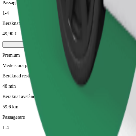
Passagerare
1-4
Beräknat pris
49,90 €
Premium
Medelstora premiumbilar med högklassig utrustning
Beräknad restid
48 min
Beräknat avstånd
59,6 km
Passagerare
1-4