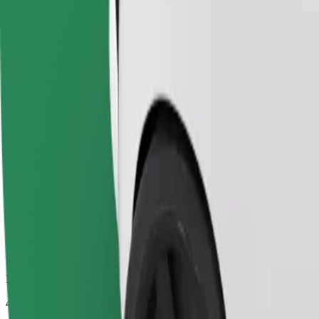
Beräknad restid
48 min
Beräknat avstånd
59,6 km
Passagerare
1-4
Beräknat pris
51,70 €
Economy
Prisvärda resor i enkla bilar
Beräknad restid
48 min