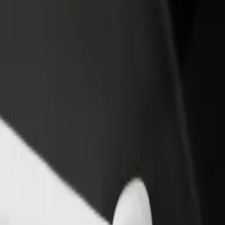
till restaurang eller
Registrera dig som åkeriägare
Bo
Lägg till ditt åkeri på Bolts plattform och öka
Bo
er kunder och öka
dina intäkter
di
terna
da Rainha till Leiria Shopping Center
 de Caldas da Rainha till Leiria Shopping Center? Kolla in våra tjänster 
Ladda ner appen