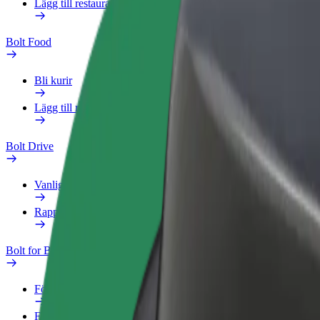
Lägg till restaurang eller butik
Bolt Food
Bli kurir
Lägg till restaurang eller butik
Bolt Drive
Vanliga frågor
Rapportera ett fordon
Bolt for Business
Förmåner
Företagsprofil