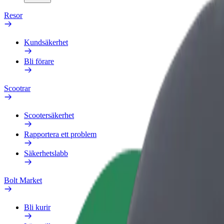
Resor
Kundsäkerhet
Bli förare
Scootrar
Scootersäkerhet
Rapportera ett problem
Säkerhetslabb
Bolt Market
Bli kurir