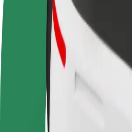
Bli förare
Bli kurir
Lägg 
Tjäna pengar på dina egna
Leverera mat och få betalt
butik
villkor
varje vecka
Nå fl
intäk
Hur tar man sig från Terminal Rodoviário de Caldas 
Letar du efter det smidigaste sättet att ta sig från Terminal Rodoviário
Från
Terminal Rodoviário de Caldas da Rainha
Till
Leiria Shopping Center
Bekvämlighet och komfort är bara några knapptryck bort!
Bolt
Pålitliga resor i vardagliga medelstora bilar.