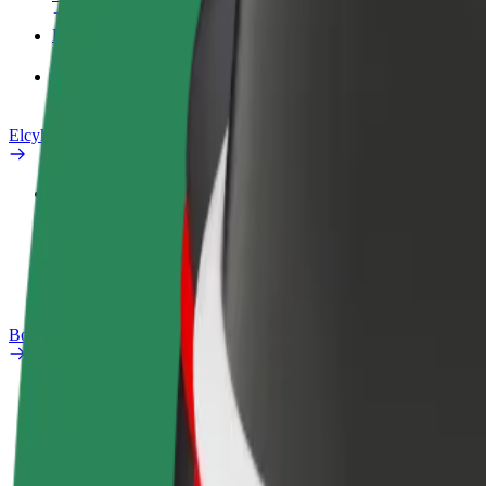
Produkter
Bolt Food för företag
Elcyklar
Säkerhetslabb
Rapportera ett problem
Vanliga frågor
Bolt Plus
Förmåner
Så blir du medlem
Vanliga frågor