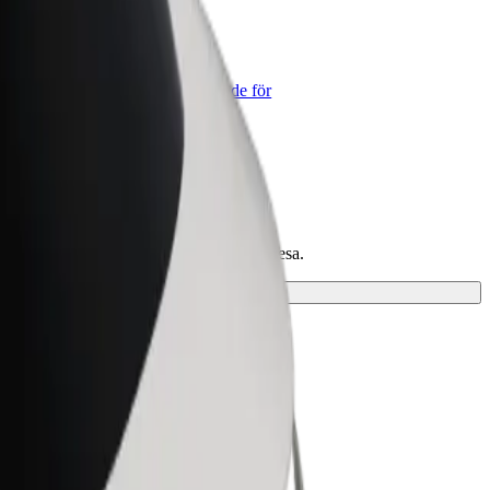
lt for Business
lts produkter och tjänster anpassade för
tt företag
och hitta den perfekta lösningen för din resa.