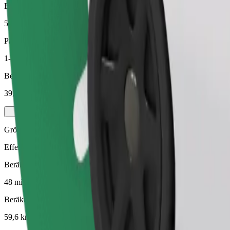
Beräknat avstånd
59,6 km
Passagerare
1-4
Beräknat pris
39,70 €
Grön
Effektiva resor i hybrid- och elfordon
Beräknad restid
48 min
Beräknat avstånd
59,6 km