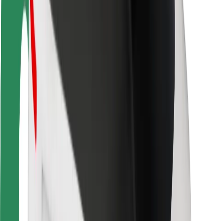
För kurirer
Bolt Food
För åkeriägare
För restauranger
Bolt for Business
Annat
Leverantörer
Allmänna villkor
Cookies
Säkerhet
Kom iväg med Bolt på några minuter!
Ladda ner Bolt-appen