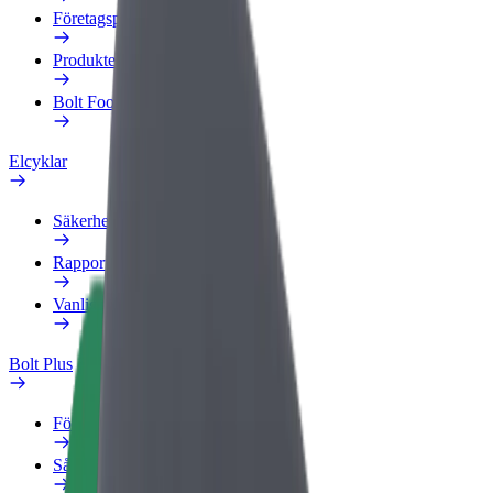
Företagsprofil
Produkter
Bolt Food för företag
Elcyklar
Säkerhetslabb
Rapportera ett problem
Vanliga frågor
Bolt Plus
Förmåner
Så blir du medlem