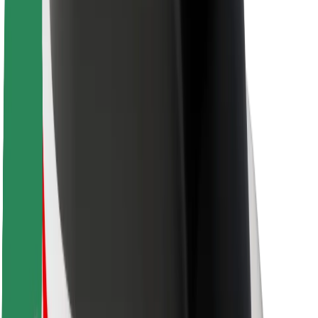
Kundsäkerhet
Förarsäkerhet
Scootersäkerhet
Säkerhetslabb
Städer
Platser
Stadslösningar
Flygplatser
Bolt laddstationer
Hjälp
För kunder
För förare