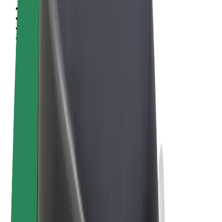
Allmänna villkor
Integritet
Cookies
© 2026 Bolt Technology OÜ
Produkter
Resor
Scootrar
Bolt Market
Bolt Food
Bolt Drive
Bolt for Business