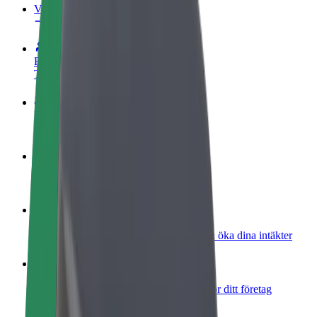
Vanliga frågor
Bli förare
Tjäna pengar på dina egna villkor
Bli kurir
Leverera mat och få betalt varje vecka
Lägg till restaurang eller butik
Nå fler kunder och öka intäkterna
Registrera dig som åkeriägare
Lägg till ditt åkeri på Bolts plattform och öka dina intäkter
Bolt for Business
Bolts produkter och tjänster anpassade för ditt företag