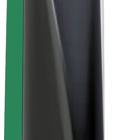
Elcyklar
Bolt Plus
Tjäna pengar med Bolt
Förare
Förares intäkter
Kurirer
Kurirers intäkter
Handlare i Bolt Food
Åkerier
Franchise
Företag
Karriär