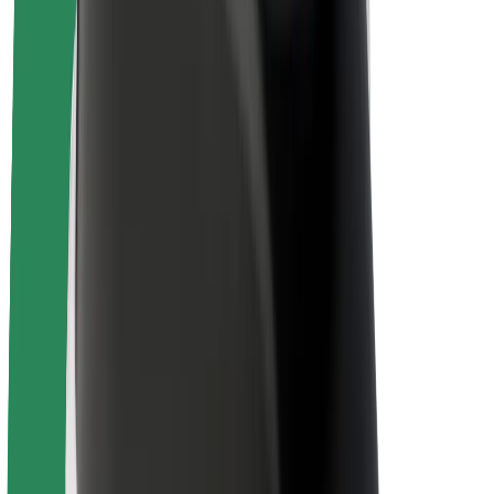
Om Bolt
Hållbarhet på Bolt
Projekt Zero
Blogg
Nyhetsrum
Riktlinjer för varumärket
Uppdrag
Investerarrelationer
Ledning
Varumärke
Media
Urban Fund
Säkerhet