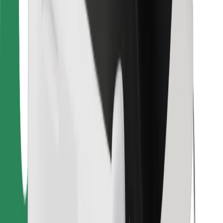
Hitta din favoritmat!
Ladda ner Bolt Food-appen