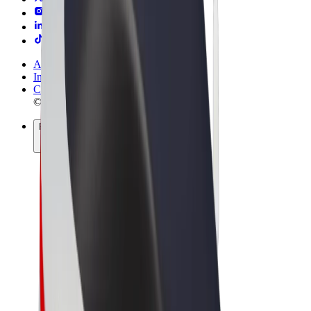
Allmänna villkor
Integritet
Cookies
© 2026 Bolt Technology OÜ
Produkter
Resor
Scootrar
Bolt Market
Bolt Food
Bolt Drive
Bolt for Business
Elcyklar