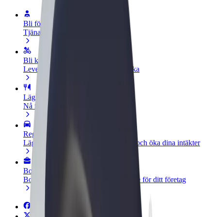
Bli förare
Tjäna pengar på dina egna villkor
Bli kurir
Leverera mat och få betalt varje vecka
Lägg till restaurang eller butik
Nå fler kunder och öka intäkterna
Registrera dig som åkeriägare
Lägg till ditt åkeri på Bolts plattform och öka dina intäkter
Bolt for Business
Bolts produkter och tjänster anpassade för ditt företag