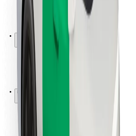
Förarsäkerhet
Scootersäkerhet
Säkerhetslabb
Städer
Platser
Stadslösningar
Flygplatser
Bolt laddstationer
Hjälp
För kunder
För förare
För kurirer