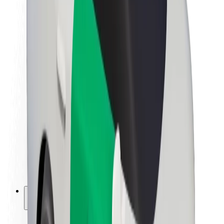
Hållbarhet på Bolt
Projekt Zero
Blogg
Nyhetsrum
Riktlinjer för varumärket
Uppdrag
Investerarrelationer
Ledning
Varumärke
Media
Urban Fund
Säkerhet
Kundsäkerhet