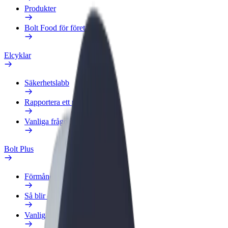
Produkter
Bolt Food för företag
Elcyklar
Säkerhetslabb
Rapportera ett problem
Vanliga frågor
Bolt Plus
Förmåner
Så blir du medlem
Vanliga frågor