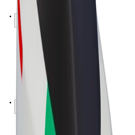
Bolt Plus
Tjäna pengar med Bolt
Förare
Förares intäkter
Kurirer
Kurirers intäkter
Handlare i Bolt Food
Åkerier
Franchise
Företag
Karriär
Om Bolt