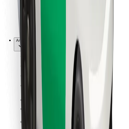
Bolt Food
För åkeriägare
För restauranger
Bolt for Business
Annat
Leverantörer
Allmänna villkor
Cookies
Säkerhet
Kom iväg med Bolt på några minuter!
Ladda ner Bolt-appen
Hitta din favoritmat!