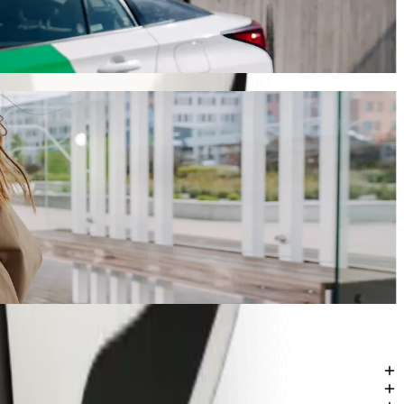
irka 494,70 kr SEK med Bolt. Oavsett tillfälle har vi det perfekta