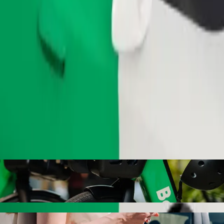
Beställ resa
l Strängnäs Resecentrum med Bolt-apptaxi