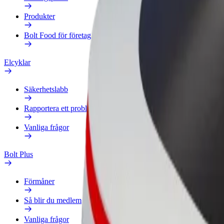
Produkter
Bolt Food för företag
Elcyklar
Säkerhetslabb
Rapportera ett problem
Vanliga frågor
Bolt Plus
Förmåner
Så blir du medlem
Vanliga frågor