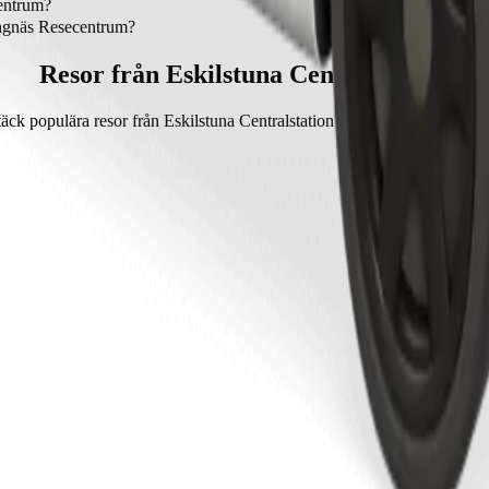
ion.
centrum?
Resecentrum med Bolt.
trängnäs Resecentrum?
n till Strängnäs Resecentrum med Bolt.
Resor från Eskilstuna Centralstation
ck populära resor från Eskilstuna Centralstation till andra platser i Väs