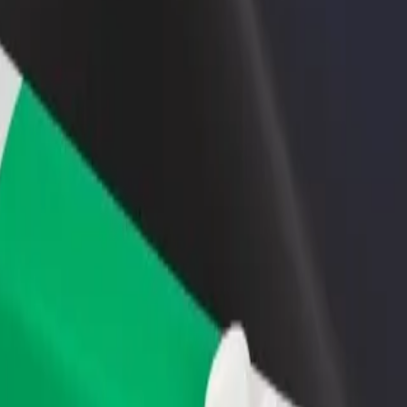
till restaurang eller
Registrera dig som åkeriägare
Bo
Lägg till ditt åkeri på Bolts plattform och öka
Bo
er kunder och öka
dina intäkter
di
terna
Strängnäs Resecentrum
ation till Strängnäs Resecentrum? Kolla in våra tjänster och hitta den per
Ladda ner appen