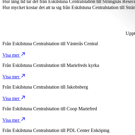
Strängnäs Resecentrum är ungefär 39,1 km från Eskilstuna Centralstat
Hur lång tid tar det från Eskilstuna Centralstation till Strängnäs Rese
Det tar ungefär 31 min från Eskilstuna Centralstation till Strängnäs 
Hur mycket kostar det att ta sig från Eskilstuna Centralstation till S
Det kostar runt 494,70 kr SEK att ta sig från Eskilstuna Centralstatio
Upptä
Från
Eskilstuna Centralstation
till
Västerås Central
Visa mer
Från
Eskilstuna Centralstation
till
Mariefreds kyrka
Visa mer
Från
Eskilstuna Centralstation
till
Jakobsberg
Visa mer
Från
Eskilstuna Centralstation
till
Coop Mariefred
Visa mer
Från
Eskilstuna Centralstation
till
PDL Center Enköping