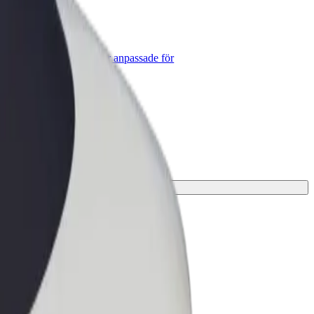
lt for Business
lts produkter och tjänster anpassade för
tt företag
fekta lösningen för din resa.