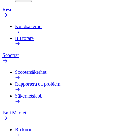
Resor
Kundsäkerhet
Bli förare
Scootrar
Scootersäkerhet
Rapportera ett problem
Säkerhetslabb
Bolt Market
Bli kurir