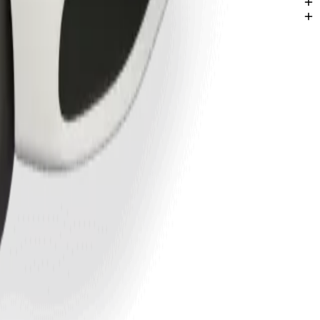
terås.