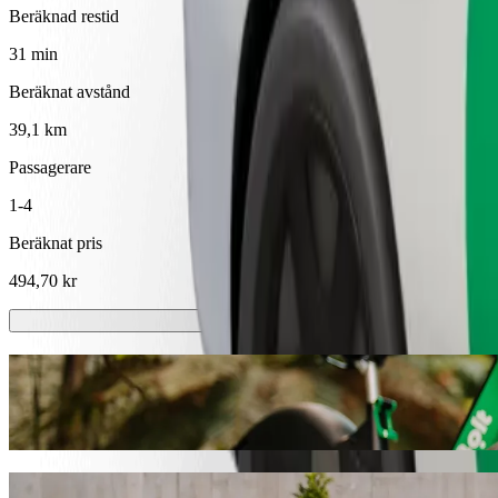
Beräknad restid
31 min
Beräknat avstånd
39,1 km
Passagerare
1-4
Beräknat pris
494,70 kr
Scootrar eller elcyklar
Ta dig runt i Västerås med scooter eller elcykel
Ladda ner Bolt-appen
Ta dig från Eskilstuna Centralstation til