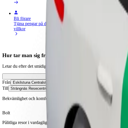
Bli förare
Bli kurir
Lägg 
Tjäna pengar på dina egna
Leverera mat och få betalt
butik
villkor
varje vecka
Nå fl
intäk
Hur tar man sig från Eskilstuna Centralstation till 
Letar du efter det smidigaste sättet att ta sig från Eskilstuna Centralst
Från
Eskilstuna Centralstation
Till
Strängnäs Resecentrum
Bekvämlighet och komfort är bara några knapptryck bort!
Bolt
Pålitliga resor i vardagliga medelstora bilar.