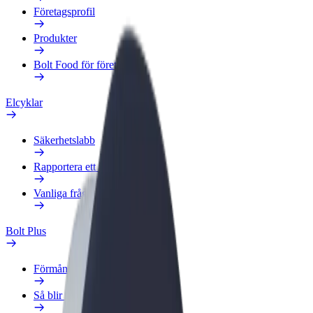
Företagsprofil
Produkter
Bolt Food för företag
Elcyklar
Säkerhetslabb
Rapportera ett problem
Vanliga frågor
Bolt Plus
Förmåner
Så blir du medlem