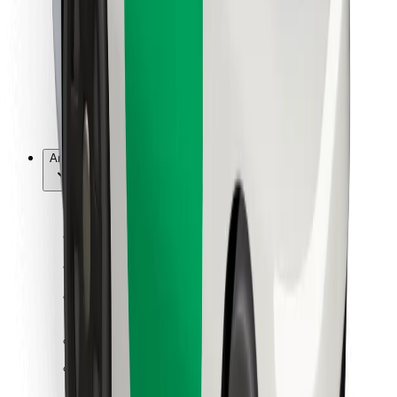
För kurirer
Bolt Food
För åkeriägare
För restauranger
Bolt for Business
Annat
Leverantörer
Allmänna villkor
Cookies
Säkerhet
Kom iväg med Bolt på några minuter!
Ladda ner Bolt-appen