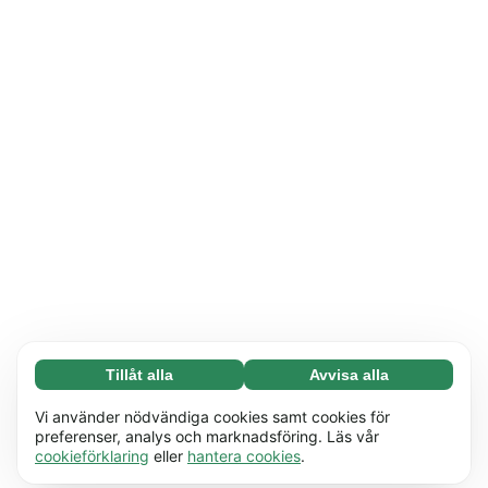
Tillåt alla
Avvisa alla
Nödvändiga (65)
Nödvändiga cookies hjälper till att göra vår
Läs mer
Vi använder nödvändiga cookies samt cookies för
webbplats användbar genom att möjliggöra
preferenser, analys och marknadsföring. Läs vår
cookieförklaring
eller
hantera cookies
.
grundläggande funktioner, t ex sidnavigering.
Preferenser (17)
Webbplatsen kan inte fungera korrekt utan