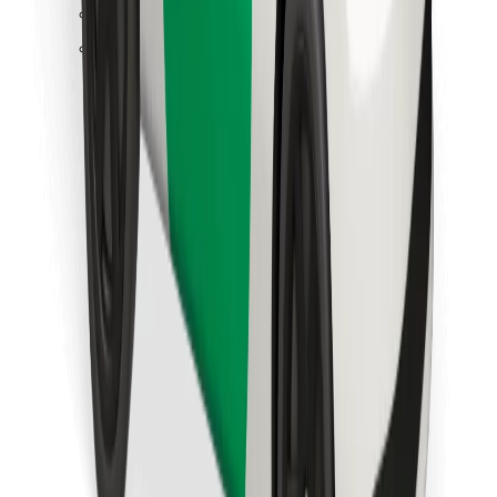
Hitta din favoritmat!
Ladda ner Bolt Food-appen