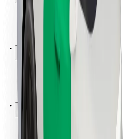
Kundsäkerhet
Förarsäkerhet
Scootersäkerhet
Säkerhetslabb
Städer
Platser
Stadslösningar
Flygplatser
Bolt laddstationer
Hjälp
För kunder
För förare