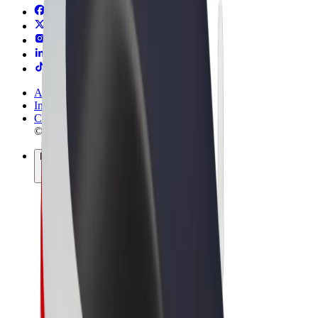
Allmänna villkor
Integritet
Cookies
© 2026 Bolt Technology OÜ
Produkter
Resor
Scootrar
Bolt Market
Bolt Food
Bolt Drive
Bolt for Business