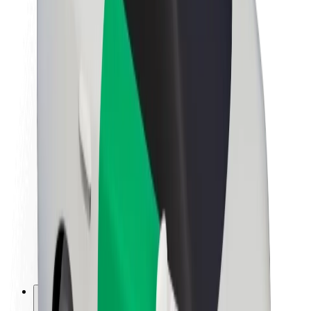
Om Bolt
Hållbarhet på Bolt
Projekt Zero
Blogg
Nyhetsrum
Riktlinjer för varumärket
Uppdrag
Investerarrelationer
Ledning
Varumärke
Media
Urban Fund
Säkerhet