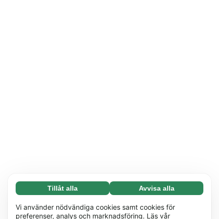
Tillåt alla
Avvisa alla
Nödvändiga (65)
Nödvändiga cookies hjälper till att göra vår
Läs mer
Vi använder nödvändiga cookies samt cookies för
webbplats användbar genom att möjliggöra
preferenser, analys och marknadsföring. Läs vår