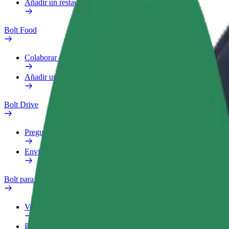
Añadir un restaurante o tienda
Bolt Food
Colaborar como repartidor
Añadir un restaurante o tienda
Bolt Drive
Preguntas frecuentes
Enviar aviso sobre un vehículo
Bolt para empresas
Ventajas
Perfil de trabajo