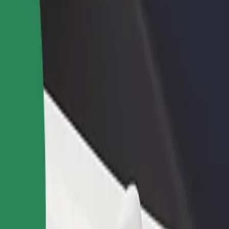
adir un restaurante o tienda
Registrarse como propietario de
B
egá a más clientes y maximizá tus
flota
P
nancias
Añadí tu flota a Bolt y potenciá tus
t
ingresos
Spiridon a Gara Nicolina
f. Spiridon a Gara Nicolina? Explorá nuestros servicios y encontrá la o
Descargá la app de Bolt