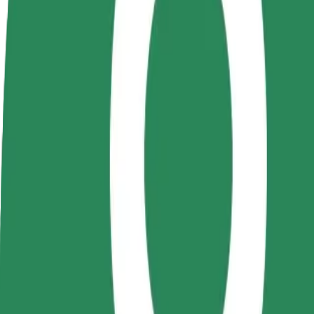
Colaborar como conductor
Colaborar como repartidor
Añ
Gana dinero colaborando
Repartí comida y cobrá todas las
Ll
con Bolt
semanas
ga
Cómo ir de Spitalul Clinic Județean de Urgențe "Sf. 
¿Buscás la mejor forma de ir de Spitalul Clinic Județean de Urgențe "S
Origen
Spitalul Clinic Județean de Urgențe "Sf. Spiridon
Destino
Gara Nicolina
Comodidad y confort a un botón de distancia
Bolt
Viajes fiables en coches estándar de tamaño medio.