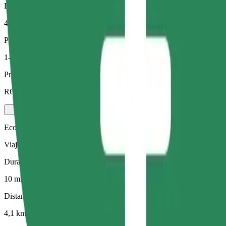
Distancia estimada
4,1 km
Pasajeros
1-4
Precio estimado
RON 24,10
Economy
Viajes asequibles en coches estándar
Duración estimada del viaje
10 min
Distancia estimada
4,1 km