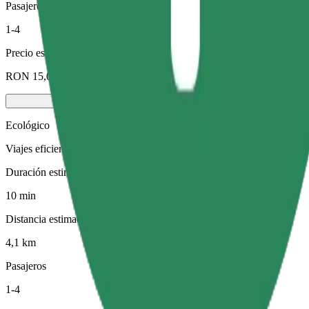
Pasajeros
1-4
Precio estimado
RON 15,00
Ecológico
Viajes eficientes en vehículos híbridos y eléctricos
Duración estimada del viaje
10 min
Distancia estimada
4,1 km
Pasajeros
1-4