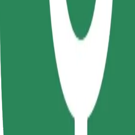
Duración estimada del viaje
10 min
Distancia estimada
4,1 km
Pasajeros
1-4
Precio estimado
RON 20,00
Comfort
Viajes en coches con más espacio para equipaje y para estirar las pier
Duración estimada del viaje
10 min