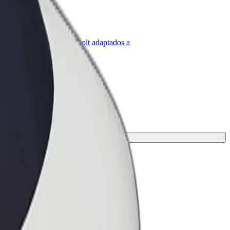
olt para empresas
roductos y servicios de Bolt adaptados a
u empresa
pción perfecta para tu viaje.