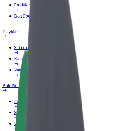
Produkter
Bolt Food för företag
Elcyklar
Säkerhetslabb
Rapportera ett problem
Vanliga frågor
Bolt Plus
Förmåner
Så blir du medlem
Vanliga frågor