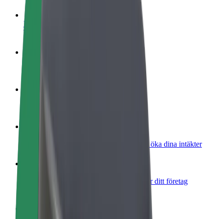
Bli förare
Tjäna pengar på dina egna villkor
Bli kurir
Leverera mat och få betalt varje vecka
Lägg till restaurang eller butik
Nå fler kunder och öka intäkterna
Registrera dig som åkeriägare
Lägg till ditt åkeri på Bolts plattform och öka dina intäkter
Bolt for Business
Bolts produkter och tjänster anpassade för ditt företag