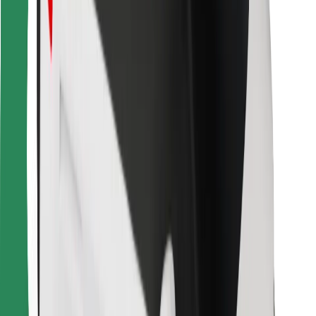
Bolt Food
För åkeriägare
För restauranger
Bolt for Business
Annat
Leverantörer
Allmänna villkor
Cookies
Säkerhet
Kom iväg med Bolt på några minuter!
Ladda ner Bolt-appen
Hitta din favoritmat!