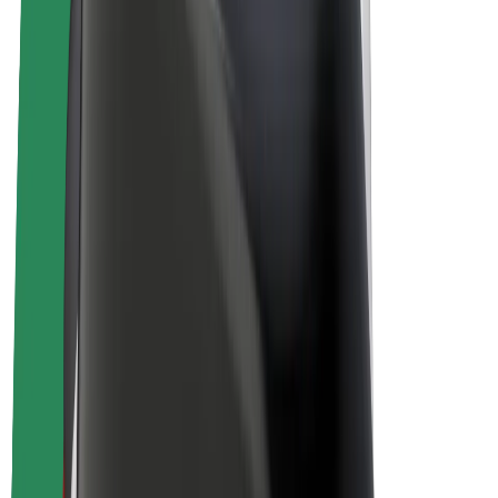
Bolt Plus
Tjäna pengar med Bolt
Förare
Förares intäkter
Kurirer
Kurirers intäkter
Handlare i Bolt Food
Åkerier
Franchise
Företag
Karriär
Om Bolt