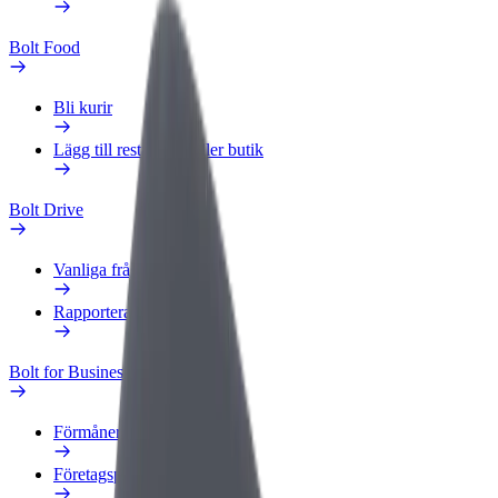
Bolt Food
Bli kurir
Lägg till restaurang eller butik
Bolt Drive
Vanliga frågor
Rapportera ett fordon
Bolt for Business
Förmåner
Företagsprofil