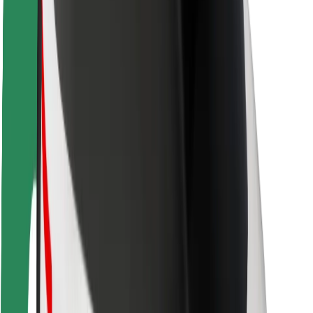
Förarsäkerhet
Scootersäkerhet
Säkerhetslabb
Städer
Platser
Stadslösningar
Flygplatser
Bolt laddstationer
Hjälp
För kunder
För förare
För kurirer