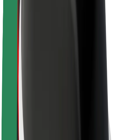
Hållbarhet på Bolt
Projekt Zero
Blogg
Nyhetsrum
Riktlinjer för varumärket
Uppdrag
Investerarrelationer
Ledning
Varumärke
Media
Urban Fund
Säkerhet
Kundsäkerhet