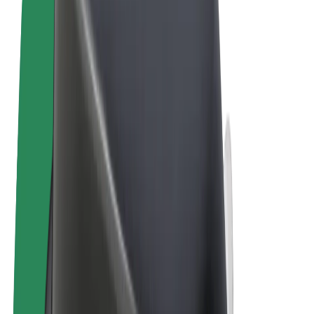
Allmänna villkor
Integritet
Cookies
© 2026 Bolt Technology OÜ
Produkter
Resor
Scootrar
Bolt Market
Bolt Food
Bolt Drive
Bolt for Business
Elcyklar