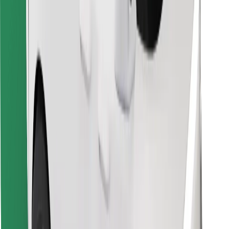
Hitta din favoritmat!
Ladda ner Bolt Food-appen