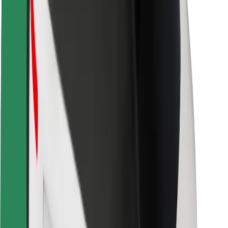
Kundsäkerhet
Förarsäkerhet
Scootersäkerhet
Säkerhetslabb
Städer
Platser
Stadslösningar
Flygplatser
Bolt laddstationer
Hjälp
För kunder
För förare