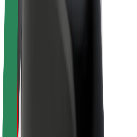
Elcyklar
Bolt Plus
Tjäna pengar med Bolt
Förare
Förares intäkter
Kurirer
Kurirers intäkter
Handlare i Bolt Food
Åkerier
Franchise
Företag
Karriär