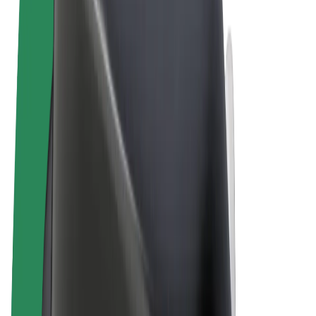
Allmänna villkor
Integritet
Cookies
© 2026 Bolt Technology OÜ
Produkter
Resor
Scootrar
Bolt Market
Bolt Food
Bolt Drive
Bolt for Business