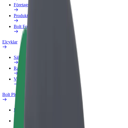
Företagsprofil
Produkter
Bolt Food för företag
Elcyklar
Säkerhetslabb
Rapportera ett problem
Vanliga frågor
Bolt Plus
Förmåner
Så blir du medlem