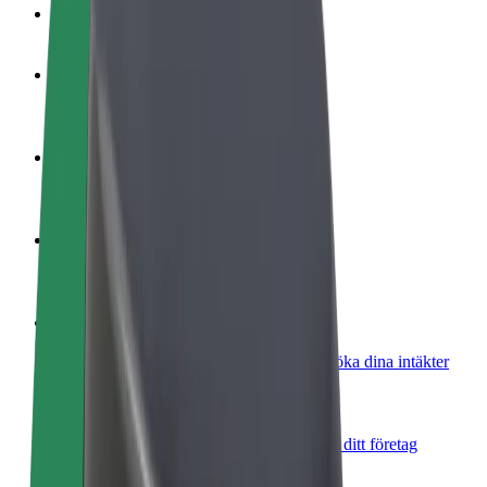
Vanliga frågor
Bli förare
Tjäna pengar på dina egna villkor
Bli kurir
Leverera mat och få betalt varje vecka
Lägg till restaurang eller butik
Nå fler kunder och öka intäkterna
Registrera dig som åkeriägare
Lägg till ditt åkeri på Bolts plattform och öka dina intäkter
Bolt for Business
Bolts produkter och tjänster anpassade för ditt företag