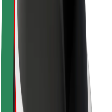
Om Bolt
Hållbarhet på Bolt
Projekt Zero
Blogg
Nyhetsrum
Riktlinjer för varumärket
Uppdrag
Investerarrelationer
Ledning
Varumärke
Media
Urban Fund
Säkerhet