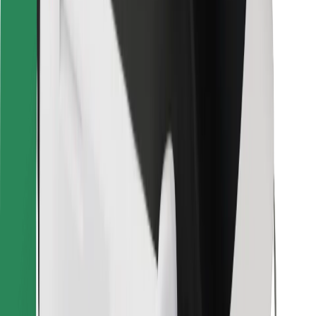
För kurirer
Bolt Food
För åkeriägare
För restauranger
Bolt for Business
Annat
Leverantörer
Allmänna villkor
Cookies
Säkerhet
Kom iväg med Bolt på några minuter!
Ladda ner Bolt-appen