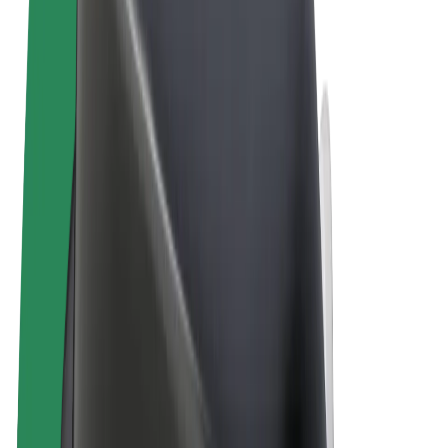
Allmänna villkor
Integritet
Cookies
© 2026 Bolt Technology OÜ
Produkter
Resor
Scootrar
Bolt Market
Bolt Food
Bolt Drive
Bolt for Business