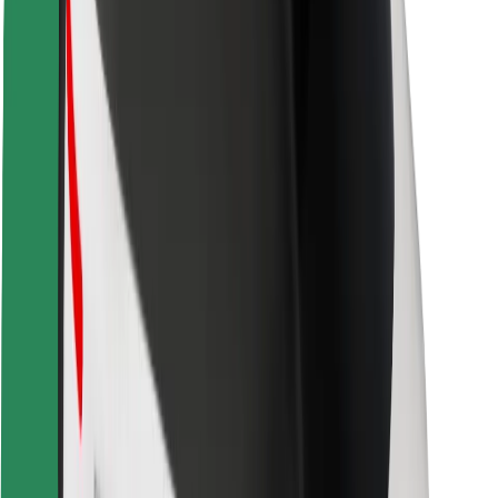
Kundsäkerhet
Förarsäkerhet
Scootersäkerhet
Säkerhetslabb
Städer
Platser
Stadslösningar
Flygplatser
Bolt laddstationer
Hjälp
För kunder
För förare