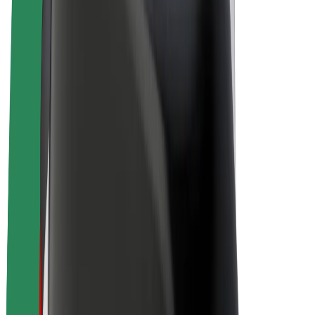
Elcyklar
Bolt Plus
Tjäna pengar med Bolt
Förare
Förares intäkter
Kurirer
Kurirers intäkter
Handlare i Bolt Food
Åkerier
Franchise
Företag
Karriär