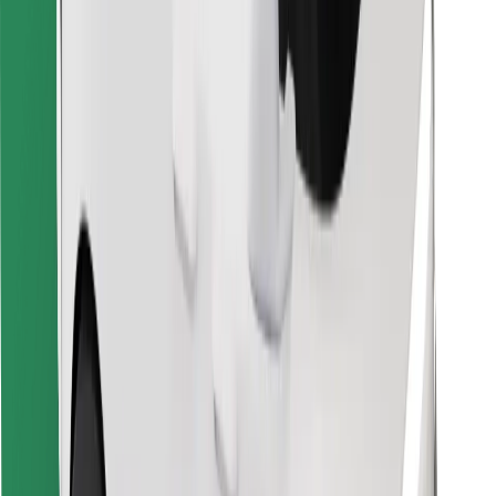
Hitta din favoritmat!
Ladda ner Bolt Food-appen