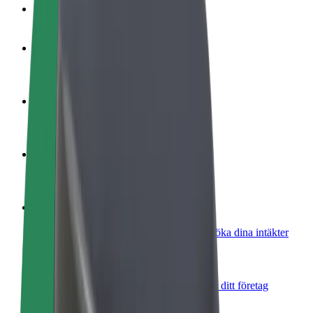
Vanliga frågor
Bli förare
Tjäna pengar på dina egna villkor
Bli kurir
Leverera mat och få betalt varje vecka
Lägg till restaurang eller butik
Nå fler kunder och öka intäkterna
Registrera dig som åkeriägare
Lägg till ditt åkeri på Bolts plattform och öka dina intäkter
Bolt for Business
Bolts produkter och tjänster anpassade för ditt företag