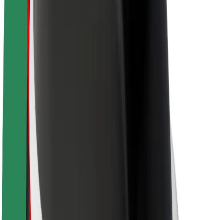
Om Bolt
Hållbarhet på Bolt
Projekt Zero
Blogg
Nyhetsrum
Riktlinjer för varumärket
Uppdrag
Investerarrelationer
Ledning
Varumärke
Media
Urban Fund
Säkerhet