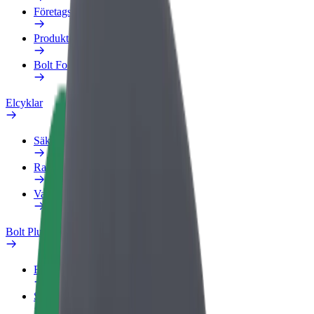
Företagsprofil
Produkter
Bolt Food för företag
Elcyklar
Säkerhetslabb
Rapportera ett problem
Vanliga frågor
Bolt Plus
Förmåner
Så blir du medlem