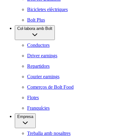
Bicicletes elèctriques
Bolt Plus
Col·labora amb Bolt
Conductors
Driver earnings
Repartidors
Courier earnings
Comerços de Bolt Food
Flotes
Franquícies
Empresa
Treballa amb nosaltres