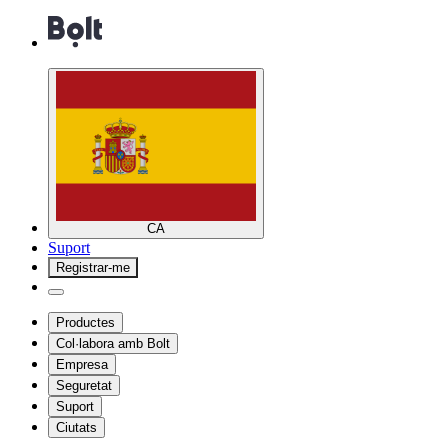
CA
Suport
Registrar-me
Productes
Col·labora amb Bolt
Empresa
Seguretat
Suport
Ciutats