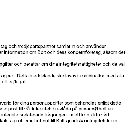
etag och tredjepartspartner samlar in och använder
er information om Bolt och dess koncernföretag, såsom det
ifter och berättar om dina integritetsrättigheter och de val
t-appen. Detta meddelande ska läsas i kombination med alla
bolt.eu/legal
.
svarig för dina personuppgifter som behandlas enligt detta
-post till vår integritetsbrevlåda på
privacy@bolt.eu
- i
tegritetsrelaterade frågor genom att kontakta vårt
 problemet internt till Bolts juridiska integritetsteam..