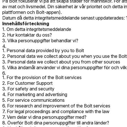
På Bolt fokuserar vi på att skapa städer för människor. För att 
av mat och livsmedel. Din säkerhet är vår prioritet och detta 
plattformen och Bolt-appen).
Datum då detta integritetsmeddelande senast uppdaterades: 1
Innehållsförteckning
Om detta integritetsmeddelande
Hur kontaktar du oss?
Vilka personuppgifter behandlar vi?
Personal data provided by you to Bolt
Personal data we collect about you when you use the Bolt
Personal data we collect about you from other sources
Vilka ändamål använder vi dina personuppgifter för och vilke
For the provision of the Bolt services
For Customer Support
For safety and security
For marketing and advertising
For service communications
For research and improvement of the Bolt services
For legal proceedings and compliance with the law
Vem delar vi dina personuppgifter med?
Överför Bolt dina personuppgifter till andra länder?