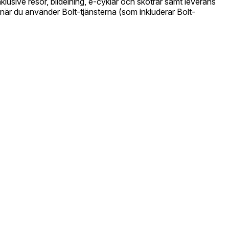
nklusive resor, bildelning, e-cyklar och skotrar samt leverans
 när du använder Bolt-tjänsterna (som inkluderar Bolt-