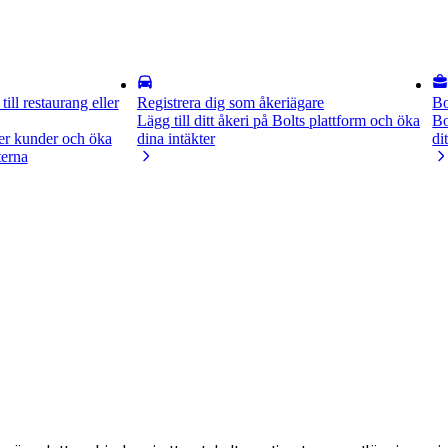
till restaurang eller
Registrera dig som åkeriägare
Bo
Lägg till ditt åkeri på Bolts plattform och öka
Bo
er kunder och öka
dina intäkter
di
terna