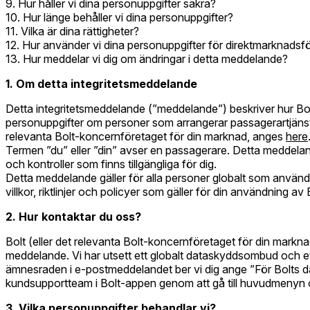
Hur håller vi dina personuppgifter säkra?
Hur länge behåller vi dina personuppgifter?
Vilka är dina rättigheter?
Hur använder vi dina personuppgifter för direktmarknadsf
Hur meddelar vi dig om ändringar i detta meddelande?
1. Om detta integritetsmeddelande
Detta integritetsmeddelande (”meddelande”) beskriver hur Bol
personuppgifter om personer som arrangerar passagerartjäns
relevanta Bolt-koncernföretaget för din marknad, anges
here
Termen ”du” eller ”din” avser en passagerare. Detta meddeland
och kontroller som finns tillgängliga för dig.
Detta meddelande gäller för alla personer globalt som använd
villkor, riktlinjer och policyer som gäller för din användning a
2. Hur kontaktar du oss?
Bolt (eller det relevanta Bolt-koncernföretaget för din markn
meddelande. Vi har utsett ett globalt dataskyddsombud och e
ämnesraden i e-postmeddelandet ber vi dig ange ”För Bolts d
kundsupportteam i Bolt-appen genom att gå till huvudmenyn och
3. Vilka personuppgifter behandlar vi?