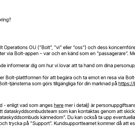
öring?
t Operations OU (”Bolt”, ”vi” eller ”oss”) och dess koncernför
ter via Bolt-appen – var och en känd som en ”passagerare”. M
.
e informerar dig om hur vi lovar att ta hand om dina personuppg
er Bolt-plattformen för att begära och ta emot en resa via Bol
v Bolt-tjänsterna som görs tillgängliga för din marknad på
https://
ad - enligt vad som anges
here
mer i detalj) är personuppgiftsan
tt dataskyddsombudsteam som kan kontaktas genom att skicka e
ataskyddsombuds kännedom”. Du kan också ta upp eventuella in
 trycka på ”Support”. Kundsupportteamet kommer då att eskalera